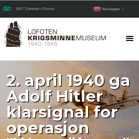
2017 Travellers Choise
Norwegian
▼
2. april 1940 ga
Adolf Hitler
klarsignal for
operasjon