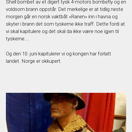
Shell bombet av et digert tysk 4-motors bombefly og en
voldsom brann oppstår. Det merkelige er at tidlig neste
morgen går en norsk vaktbåt «Ranen» inn i havna og
skyter i brann det som tyskerne ikke traff. Dette fordi at
vi skal kapitulere og det skal da ikke være noe igjen til
tyskerne….
Og den 10. juni kapitulerer vi og kongen har forlatt
landet. Norge er okkupert.