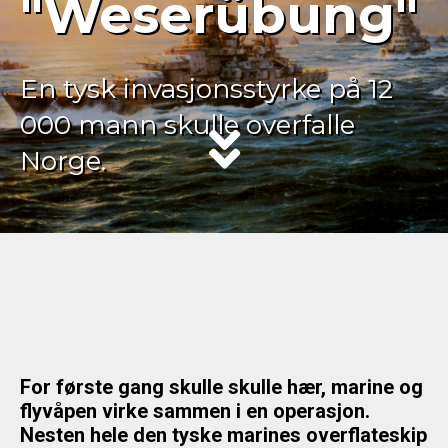
"Weserübung"
En tysk invasjonsstyrke på 12
000 mann skulle overfalle
Norge.
For første gang skulle skulle hær, marine og
flyvåpen virke sammen i en operasjon.
Nesten hele den tyske marines overflateskip