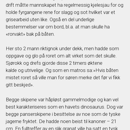
drift måtte mannskapet ha regelmessig kjelesjau for og
holde fyrgangene rene for slagg og sot hvilket var et
grisearbeid uten like. Også en del underlige
bestemmelser var om bord, bl.a. at man skulle ha
«rorvakt» bak på båten.
Her sto 2 mann riktignok under dekk, men hadde som
oppgave og glo på roret om alt virket som det skulle.
Sjørokk og drefs gjorde disse 2 timers øktene
kalde og utrivelige. Og som en matros sa:»Hvis båten
mistet roret så ville man for søren merke det før vi fikk
gitt beskjed».
Begge skipene var håpløst gammelmodige og kan vel
best karakteriseres som en havets dinosaurus. Dog var
begge panserskipene i besittelse av noe som de tyske
jagerne fryktet. De hadde noen beist til kanoner – 21
cm. En fulltreffer av en slik granat ville ha satt en tysk