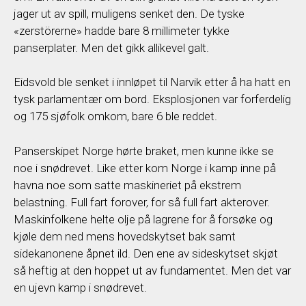
jager ut av spill, muligens senket den. De tyske
«zerstörerne» hadde bare 8 millimeter tykke
panserplater. Men det gikk allikevel galt.
Eidsvold ble senket i innløpet til Narvik etter å ha hatt en
tysk parlamentær om bord. Eksplosjonen var forferdelig
og 175 sjøfolk omkom, bare 6 ble reddet.
Panserskipet Norge hørte braket, men kunne ikke se
noe i snødrevet. Like etter kom Norge i kamp inne på
havna noe som satte maskineriet på ekstrem
belastning. Full fart forover, for så full fart akterover.
Maskinfolkene helte olje på lagrene for å forsøke og
kjøle dem ned mens hovedskytset bak samt
sidekanonene åpnet ild. Den ene av sideskytset skjøt
så heftig at den hoppet ut av fundamentet. Men det var
en ujevn kamp i snødrevet.