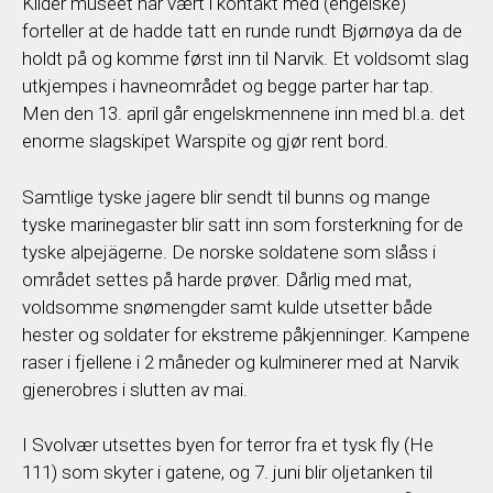
Kilder museet har vært i kontakt med (engelske)
forteller at de hadde tatt en runde rundt Bjørnøya da de
holdt på og komme først inn til Narvik. Et voldsomt slag
utkjempes i havneområdet og begge parter har tap.
Men den 13. april går engelskmennene inn med bl.a. det
enorme slagskipet Warspite og gjør rent bord.
Samtlige tyske jagere blir sendt til bunns og mange
tyske marinegaster blir satt inn som forsterkning for de
tyske alpejägerne. De norske soldatene som slåss i
området settes på harde prøver. Dårlig med mat,
voldsomme snømengder samt kulde utsetter både
hester og soldater for ekstreme påkjenninger. Kampene
raser i fjellene i 2 måneder og kulminerer med at Narvik
gjenerobres i slutten av mai.
I Svolvær utsettes byen for terror fra et tysk fly (He
111) som skyter i gatene, og 7. juni blir oljetanken til