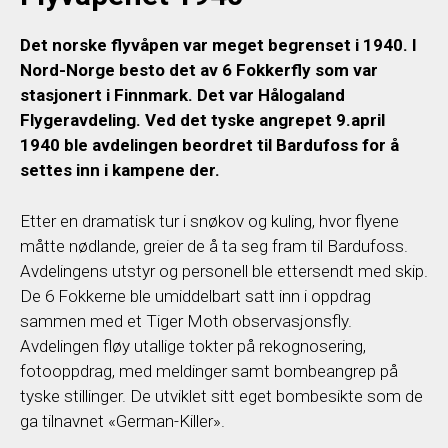
Det norske flyvåpen var meget begrenset i 1940. I
Nord-Norge besto det av 6 Fokkerfly som var
stasjonert i Finnmark. Det var Hålogaland
Flygeravdeling. Ved det tyske angrepet 9.april
1940 ble avdelingen beordret til Bardufoss for å
settes inn i kampene der.
Etter en dramatisk tur i snøkov og kuling, hvor flyene
måtte nødlande, greier de å ta seg fram til Bardufoss.
Avdelingens utstyr og personell ble ettersendt med skip.
De 6 Fokkerne ble umiddelbart satt inn i oppdrag
sammen med et Tiger Moth observasjonsfly.
Avdelingen fløy utallige tokter på rekognosering,
fotooppdrag, med meldinger samt bombeangrep på
tyske stillinger. De utviklet sitt eget bombesikte som de
ga tilnavnet «German-Killer».