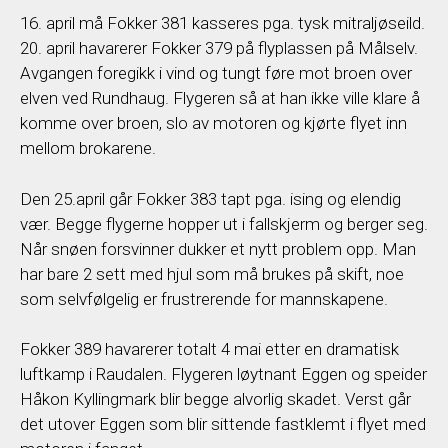
16. april må Fokker 381 kasseres pga. tysk mitraljøseild.
20. april havarerer Fokker 379 på flyplassen på Målselv.
Avgangen foregikk i vind og tungt føre mot broen over
elven ved Rundhaug. Flygeren så at han ikke ville klare å
komme over broen, slo av motoren og kjørte flyet inn
mellom brokarene.
Den 25.april går Fokker 383 tapt pga. ising og elendig
vær. Begge flygerne hopper ut i fallskjerm og berger seg.
Når snøen forsvinner dukker et nytt problem opp. Man
har bare 2 sett med hjul som må brukes på skift, noe
som selvfølgelig er frustrerende for mannskapene.
Fokker 389 havarerer totalt 4 mai etter en dramatisk
luftkamp i Raudalen. Flygeren løytnant Eggen og speider
Håkon Kyllingmark blir begge alvorlig skadet. Verst går
det utover Eggen som blir sittende fastklemt i flyet med