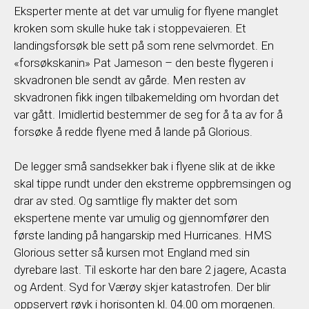
Eksperter mente at det var umulig for flyene manglet
kroken som skulle huke tak i stoppevaieren. Et
landingsforsøk ble sett på som rene selvmordet. En
«forsøkskanin» Pat Jameson – den beste flygeren i
skvadronen ble sendt av gårde. Men resten av
skvadronen fikk ingen tilbakemelding om hvordan det
var gått. Imidlertid bestemmer de seg for å ta av for å
forsøke å redde flyene med å lande på Glorious.
De legger små sandsekker bak i flyene slik at de ikke
skal tippe rundt under den ekstreme oppbremsingen og
drar av sted. Og samtlige fly makter det som
ekspertene mente var umulig og gjennomfører den
første landing på hangarskip med Hurricanes. HMS
Glorious setter så kursen mot England med sin
dyrebare last. Til eskorte har den bare 2 jagere, Acasta
og Ardent. Syd for Værøy skjer katastrofen. Der blir
oppservert røyk i horisonten kl. 04.00 om morgenen.