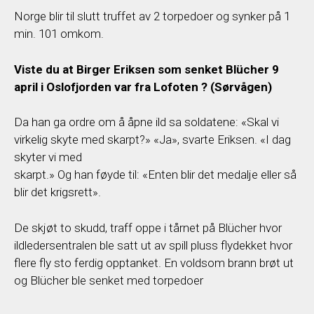
Norge blir til slutt truffet av 2 torpedoer og synker på 1
min. 101 omkom.
Viste du at Birger Eriksen som senket Blücher 9
april i Oslofjorden var fra Lofoten ? (Sørvågen)
Da han ga ordre om å åpne ild sa soldatene: «Skal vi
virkelig skyte med skarpt?» «Ja», svarte Eriksen. «I dag
skyter vi med
skarpt.» Og han føyde til: «Enten blir det medalje eller så
blir det krigsrett».
De skjøt to skudd, traff oppe i tårnet på Blücher hvor
ildledersentralen ble satt ut av spill pluss flydekket hvor
flere fly sto ferdig opptanket. En voldsom brann brøt ut
og Blücher ble senket med torpedoer