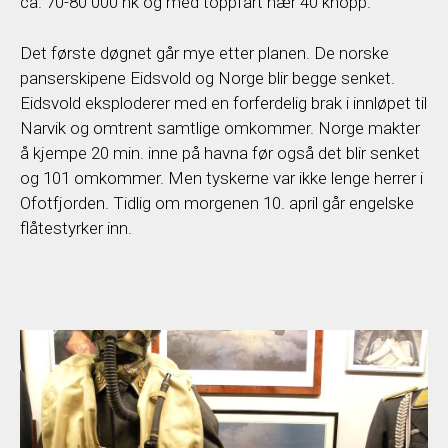
ca. 70-80 000 hk og med toppfart nær 40 knopp.
Det første døgnet går mye etter planen. De norske
panserskipene Eidsvold og Norge blir begge senket.
Eidsvold eksploderer med en forferdelig brak i innløpet til
Narvik og omtrent samtlige omkommer. Norge makter
å kjempe 20 min. inne på havna før også det blir senket
og 101 omkommer. Men tyskerne var ikke lenge herrer i
Ofotfjorden. Tidlig om morgenen 10. april går engelske
flåtestyrker inn.