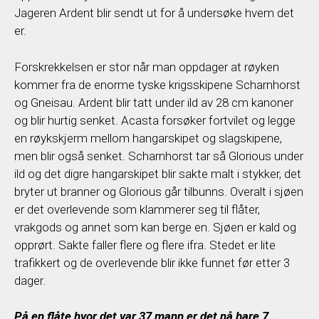
Jageren Ardent blir sendt ut for å undersøke hvem det
er.
Forskrekkelsen er stor når man oppdager at røyken
kommer fra de enorme tyske krigsskipene Scharnhorst
og Gneisau. Ardent blir tatt under ild av 28 cm kanoner
og blir hurtig senket. Acasta forsøker fortvilet og legge
en røykskjerm mellom hangarskipet og slagskipene,
men blir også senket. Scharnhorst tar så Glorious under
ild og det digre hangarskipet blir sakte malt i stykker, det
bryter ut branner og Glorious går tilbunns. Overalt i sjøen
er det overlevende som klammerer seg til flåter,
vrakgods og annet som kan berge en. Sjøen er kald og
opprørt. Sakte faller flere og flere ifra. Stedet er lite
trafikkert og de overlevende blir ikke funnet før etter 3
dager.
På en flåte hvor det var 37 mann er det nå bare 7….