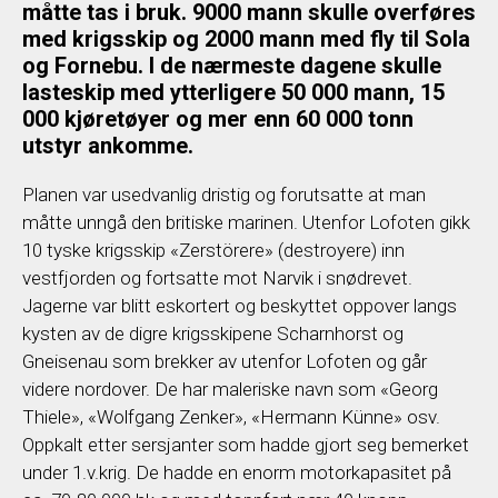
måtte tas i bruk. 9000 mann skulle overføres
med krigsskip og 2000 mann med fly til Sola
og Fornebu. I de nærmeste dagene skulle
lasteskip med ytterligere 50 000 mann, 15
000 kjøretøyer og mer enn 60 000 tonn
utstyr ankomme.
Planen var usedvanlig dristig og forutsatte at man
måtte unngå den britiske marinen. Utenfor Lofoten gikk
10 tyske krigsskip «Zerstörere» (destroyere) inn
vestfjorden og fortsatte mot Narvik i snødrevet.
Jagerne var blitt eskortert og beskyttet oppover langs
kysten av de digre krigsskipene Scharnhorst og
Gneisenau som brekker av utenfor Lofoten og går
videre nordover. De har maleriske navn som «Georg
Thiele», «Wolfgang Zenker», «Hermann Künne» osv.
Oppkalt etter sersjanter som hadde gjort seg bemerket
under 1.v.krig. De hadde en enorm motorkapasitet på