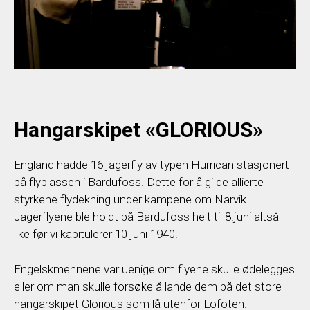
Hangarskipet «GLORIOUS»
England hadde 16 jagerfly av typen Hurrican stasjonert
på flyplassen i Bardufoss. Dette for å gi de allierte
styrkene flydekning under kampene om Narvik.
Jagerflyene ble holdt på Bardufoss helt til 8.juni altså
like før vi kapitulerer 10 juni 1940.
Engelskmennene var uenige om flyene skulle ødelegges
eller om man skulle forsøke å lande dem på det store
hangarskipet Glorious som lå utenfor Lofoten.