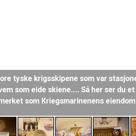
re tyske krigsskipene som var stasjone
em som eide skiene.... Så her ser du et
merket som Kriegsmarinenens eiendom