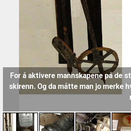
For å aktivere mannskapene på de sto
skirenn. Og da måtte man jo merke hv