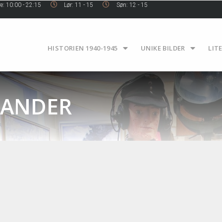
e: 10:00 - 22:15
Lør: 11 - 15
Søn: 12 - 15
HISTORIEN 1940-1945
UNIKE BILDER
LIT
TANDER