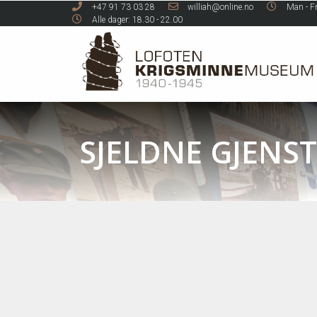
+47 91 73 03 28
williah@online.no
Man - Fr
Alle dager: 18.30 - 22.00
SJELDNE GJENS