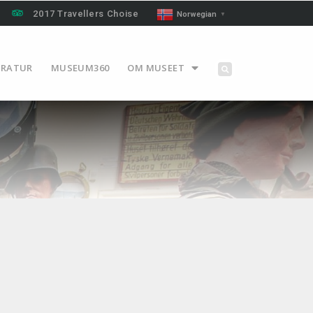
2017 Travellers Choise
Norwegian
▼
ERATUR
MUSEUM360
OM MUSEET