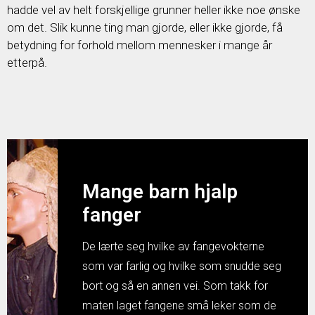
hadde vel av helt forskjellige grunner heller ikke noe ønske
om det. Slik kunne ting man gjorde, eller ikke gjorde, få
betydning for forhold mellom mennesker i mange år
etterpå.
Mange barn hjalp
fanger
De lærte seg hvilke av fangevokterne
som var farlig og hvilke som snudde seg
bort og så en annen vei. Som takk for
maten laget fangene små leker som de