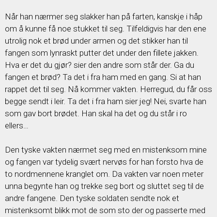
Når han nærmer seg slakker han på farten, kanskje i håp
om å kunne få noe stukket til seg. Tilfeldigvis har den ene
utrolig nok et brød under armen og det stikker han til
fangen som lynraskt putter det under den fillete jakken.
Hva er det du gjør? sier den andre som står der. Ga du
fangen et brød? Ta det i fra ham med en gang. Si at han
rappet det til seg. Nå kommer vakten. Herregud, du får oss
begge sendt i leir. Ta det i fra ham sier jeg! Nei, svarte han
som gav bort brødet. Han skal ha det og du står i ro
ellers…
Den tyske vakten nærmet seg med en mistenksom mine
og fangen var tydelig svært nervøs for han forsto hva de
to nordmennene kranglet om. Da vakten var noen meter
unna begynte han og trekke seg bort og sluttet seg til de
andre fangene. Den tyske soldaten sendte nok et
mistenksomt blikk mot de som sto der og passerte med