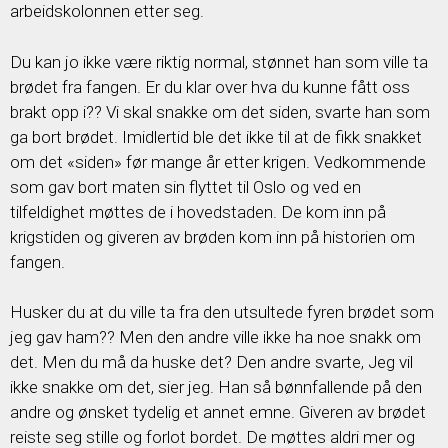
arbeidskolonnen etter seg.
Du kan jo ikke være riktig normal, stønnet han som ville ta
brødet fra fangen. Er du klar over hva du kunne fått oss
brakt opp i?? Vi skal snakke om det siden, svarte han som
ga bort brødet. Imidlertid ble det ikke til at de fikk snakket
om det «siden» før mange år etter krigen. Vedkommende
som gav bort maten sin flyttet til Oslo og ved en
tilfeldighet møttes de i hovedstaden. De kom inn på
krigstiden og giveren av brøden kom inn på historien om
fangen.
Husker du at du ville ta fra den utsultede fyren brødet som
jeg gav ham?? Men den andre ville ikke ha noe snakk om
det. Men du må da huske det? Den andre svarte, Jeg vil
ikke snakke om det, sier jeg. Han så bønnfallende på den
andre og ønsket tydelig et annet emne. Giveren av brødet
reiste seg stille og forlot bordet. De møttes aldri mer og