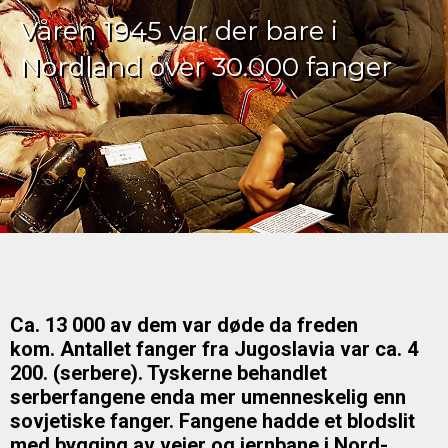
Våren 1945 var der bare i
Nordland over 30.000 fanger
Ca. 13 000 av dem var døde da freden
kom.
Antallet fanger fra Jugoslavia var ca. 4
200. (serbere). Tyskerne behandlet
serberfangene enda mer umenneskelig enn
sovjetiske fanger.
Fangene hadde et blodslit
med bygging av veier og jernbane i Nord-