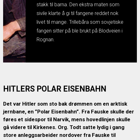
stakk til barna. Den ekstra maten som
sivile klarte å gi til fangene reddet nok
livet til mange. Trillebåra som sovjetiske
fangen sitter på ble brukt på Blodveien i
Rognan.
HITLERS POLAR EISENBAHN
Det var Hitler som sto bak drømmen om en arktisk
jernbane, en ”Polar Eisenbahn”. Fra Fauske skulle der
føres et sidespor til Narvik, mens hovedlinjen skulle
gå videre til Kirkenes. Org. Todt satte lydig i gang
store anleggsarbeider nordover fra Fauske til