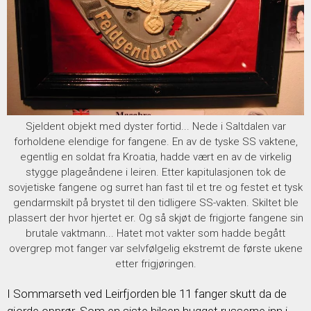
Sjeldent objekt med dyster fortid... Nede i Saltdalen var
forholdene elendige for fangene. En av de tyske SS vaktene,
egentlig en soldat fra Kroatia, hadde vært en av de virkelig
stygge plageåndene i leiren. Etter kapitulasjonen tok de
sovjetiske fangene og surret han fast til et tre og festet et tysk
gendarmskilt på brystet til den tidligere SS-vakten. Skiltet ble
plassert der hvor hjertet er. Og så skjøt de frigjorte fangene sin
brutale vaktmann... Hatet mot vakter som hadde begått
overgrep mot fanger var selvfølgelig ekstremt de første ukene
etter frigjøringen.
I Sommarseth ved Leirfjorden ble 11 fanger skutt da de
gjorde opprør. Som en siste hilsen hugget russerne inn i