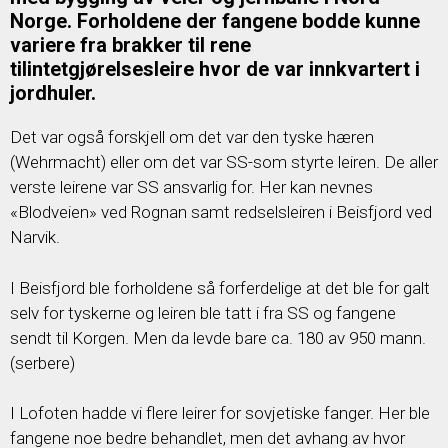
Norge. Forholdene der fangene bodde kunne
variere fra brakker til rene
tilintetgjørelsesleire hvor de var innkvartert i
jordhuler.
Det var også forskjell om det var den tyske hæren
(Wehrmacht) eller om det var SS-som styrte leiren. De aller
verste leirene var SS ansvarlig for. Her kan nevnes
«Blodveien» ved Rognan samt redselsleiren i Beisfjord ved
Narvik.
I Beisfjord ble forholdene så forferdelige at det ble for galt
selv for tyskerne og leiren ble tatt i fra SS og fangene
sendt til Korgen. Men da levde bare ca. 180 av 950 mann.
(serbere)
I Lofoten hadde vi flere leirer for sovjetiske fanger. Her ble
fangene noe bedre behandlet, men det avhang av hvor