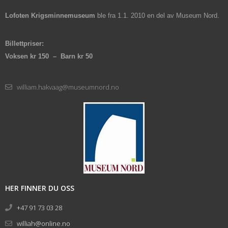
Lofoten Krigsminnemuseum
ble fra 1.1. 2010 en del av Museum Nord.
Billettpriser:
Voksen kr 150 – Barn kr 50
william.hakvaag@museumnord.no
HER FINNER DU OSS
+47 91 73 03 28
williah@online.no