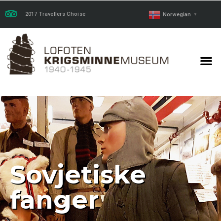
2017 Travellers Choise
Norwegian
▼
Sovjetiske
fanger