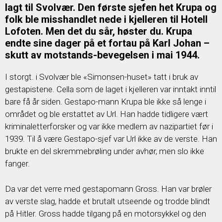
lagt til Svolvær. Den første sjefen het Krupa og
folk ble misshandlet nede i kjelleren til Hotell
Lofoten. Men det du sår, høster du. Krupa
endte sine dager på et fortau på Karl Johan –
skutt av motstands-bevegelsen i mai 1944.
I storgt. i Svolvær ble «Simonsen-huset» tatt i bruk av
gestapistene. Cella som de laget i kjelleren var inntakt inntil
bare få år siden. Gestapo-mann Krupa ble ikke så lenge i
området og ble erstattet av Url. Han hadde tidligere vært
kriminaletterforsker og var ikke medlem av nazipartiet før i
1939. Til å være Gestapo-sjef var Url ikke av de verste. Han
brukte en del skremmebrøling under avhør, men slo ikke
fanger.
Da var det verre med gestapomann Gross. Han var brøler
av verste slag, hadde et brutalt utseende og trodde blindt
på Hitler. Gross hadde tilgang på en motorsykkel og den