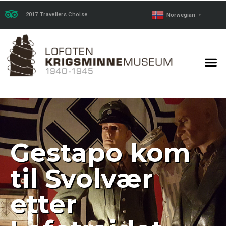
2017 Travellers Choise
Norwegian
▼
Gestapo kom
til Svolvær
etter