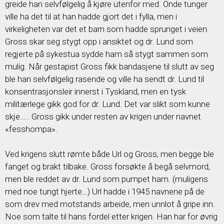
greide han selvfølgelig å kjøre utenfor med. Onde tunger
ville ha det til at han hadde gjort det i fylla, men i
virkeligheten var det et barn som hadde sprunget i veien.
Gross skar seg stygt opp i ansiktet og dr. Lund som
regjerte på sykestua sydde ham så stygt sammen som
mulig. Når gestapist Gross fikk bandasjene til slutt av seg
ble han selvfølgelig rasende og ville ha sendt dr. Lund til
konsentrasjonsleir innerst i Tyskland, men en tysk
militærlege gikk god for dr. Lund. Det var slikt som kunne
skje….. Gross gikk under resten av krigen under navnet
«fesshompa».
Ved krigens slutt rømte både Url og Gross, men begge ble
fanget og brakt tilbake. Gross forsøkte å begå selvmord,
men ble reddet av dr. Lund som pumpet ham. (muligens
med noe tungt hjerte…) Url hadde i 1945 navnene på de
som drev med motstands arbeide, men unnlot å gripe inn.
Noe som talte til hans fordel etter krigen. Han har for øvrig